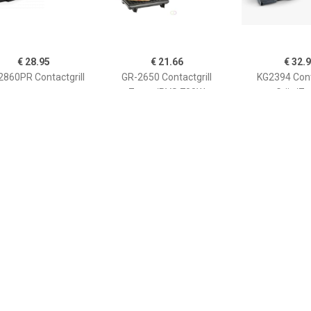
€ 28.95
€ 21.66
€ 32.
2860PR Contactgrill
GR-2650 Contactgrill
KG2394 Cont
Zwart/RVS 700W
Grijs/Z
€ 46.95
€ 26.95
€ 36.
panini grill ASW113S
Handbag Contact Grill
Steel Co
Contactg