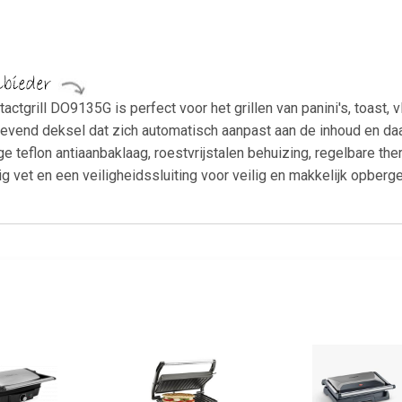
tgrill DO9135G is perfect voor het grillen van panini's, toast, vl
wevend deksel dat zich automatisch aanpast aan de inhoud en da
 teflon antiaanbaklaag, roestvrijstalen behuizing, regelbare ther
ig vet en een veiligheidssluiting voor veilig en makkelijk opbe