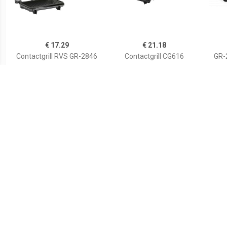
€ 17.29
€ 21.18
Contactgrill RVS GR-2846
Contactgrill CG616
GR-
€ 18.50
€ 46.99
GR-2854
Contact Grill 1500 W
RVS 