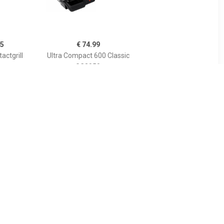
95
€ 74.99
actgrill
Ultra Compact 600 Classic
wart
GC3050
00
€ 39.99
mpact
GC241D Multifunctionele
rill
Panini Grill 2000W
Zwart/RVS