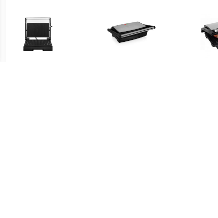
€ 18.50
€ 46.99
GR-2854
Contact Grill 1500 W
RVS 
€ 59.95
€ 37.99