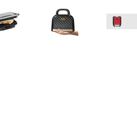
€ 46.95
€ 26.95
€ 36.
panini grill ASW113S
Handbag Contact Grill
Steel Co
Contactg
€ 48.95
€ 16.39
€ 37.