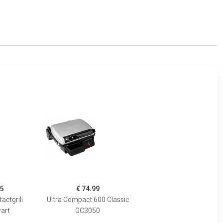
95
€ 74.99
actgrill
Ultra Compact 600 Classic
wart
GC3050