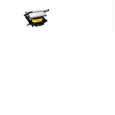
00
€ 39.99
mpact
GC241D Multifunctionele
rill
Panini Grill 2000W
Zwart/RVS
95
€ 34.95