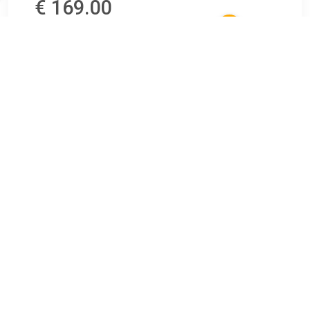
€ 169.00
Verzenden: € 0.00
Na bestelling binnen 78
dagen op voorraad
€ 175.00
Verzenden: € 0.00
Voor 23.59 uur besteld,
morgen gratis bezorgd