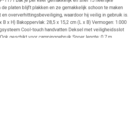
WF-1171 bak je per keer gemakkelijk en snel 15 heerlijke
n de platen blijft plakken en ze gemakkelijk schoon te maken
 en oververhittingsbeveiliging, waardoor hij veilig in gebruik is.
L x B x H) Bakoppervlak: 28,5 x 15,2 cm (L x B) Vermogen: 1.000
gsysteem Cool-touch handvatten Deksel met veiligheidsslot
e Ook geschikt voor campinggebruik Snoer lengte: 0,7 m
41
€ 39.95