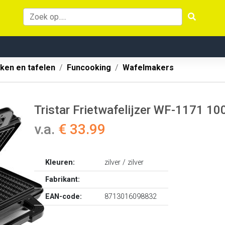
ken en tafelen
Funcooking
Wafelmakers
Tristar Frietwafelijzer WF-1171 100
v.a.
€ 33.99
Kleuren:
zilver / zilver
Fabrikant:
EAN-code:
8713016098832