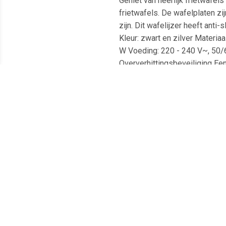
Geniet van heerlijk frietwafel
frietwafels. De wafelplaten zi
zijn. Dit wafelijzer heeft anti
Kleur: zwart en zilver Materia
W Voeding: 220 - 240 V~, 50/
Oververhittingsbeveiliging Ee
Meest populaire producten
€ 38.50
€ 19.99