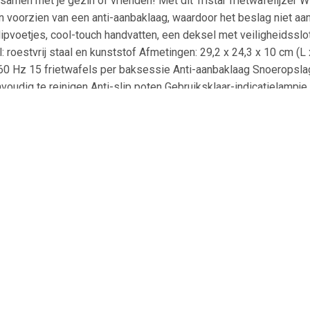
s samen met je gezin of vrienden! Met dit Tristar frietwafelijzer 
jn voorzien van een anti-aanbaklaag, waardoor het beslag niet aa
-slipvoetjes, cool-touch handvatten, een deksel met veiligheidsslot
al: roestvrij staal en kunststof Afmetingen: 29,2 x 24,3 x 10 cm (
60 Hz 15 frietwafels per baksessie Anti-aanbaklaag Snoeropsla
nvoudig te reinigen Anti-slip poten Gebruiksklaar-indicatielampj
€ 20.80
€ 22.25
€ 13.