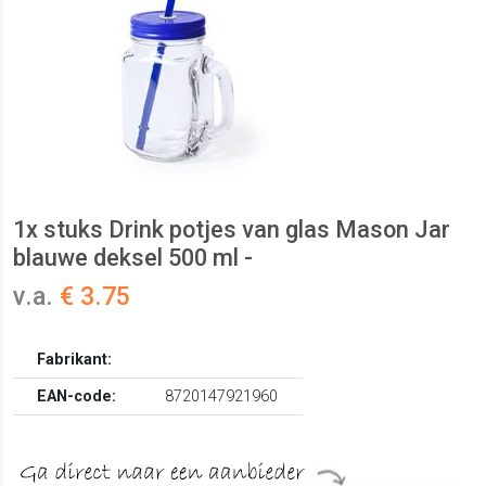
1x stuks Drink potjes van glas Mason Jar
blauwe deksel 500 ml -
v.a.
€ 3.75
Fabrikant:
EAN-code:
8720147921960