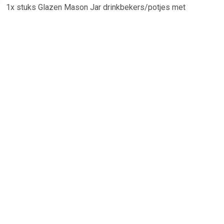
1x stuks Glazen Mason Jar drinkbekers/potjes met
zilvergrijze dop en rietje met een inhoud van 500 ml.
Limonade, Fruit shakes of andere drankjes anti lekken
drinkpotten bekers. Formaat ongeveer: 7,5 x 13,5 cm. Let op:
u ontvangt een willekeurig kleur rietje (doorzichtig of grijs).
TERUG
Algemeen
Koopadvies, FAQ over?
Privacy Policy
Cookies
Disclaimer