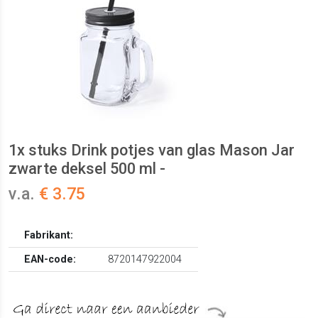
1x stuks Drink potjes van glas Mason Jar
zwarte deksel 500 ml -
v.a.
€ 3.75
Fabrikant:
EAN-code:
8720147922004