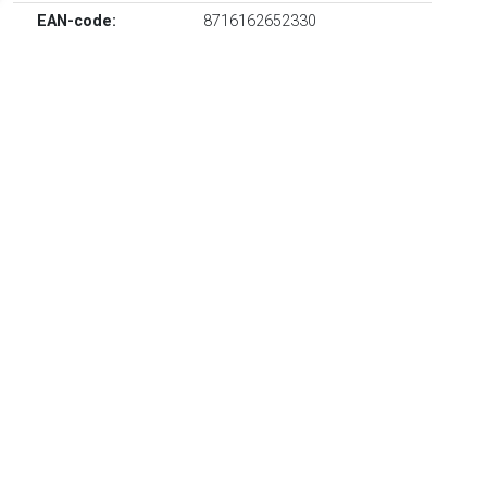
EAN-code:
8716162652330
Doorzichtig design. Materiaal: glas. Deze aankoop wordt
bezorgd in een geschenkdoos.
TERUG
Algemeen
Koopadvies, FAQ over?
Privacy Policy
Cookies