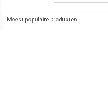
Meest populaire producten
€ 26.04
€ 3.75
Ouessant Tumbler 26 cl - 6
1x stuks Drink potjes van
1x s
Stuks
glas Mason Jar blauwe
glas 
deksel 500 ml -