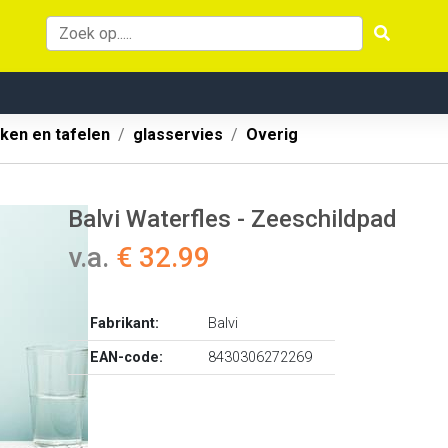
ken en tafelen
glasservies
Overig
Balvi Waterfles - Zeeschildpad
v.a.
€ 32.99
Fabrikant:
Balvi
EAN-code:
8430306272269