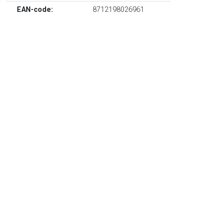
EAN-code:
8712198026961
Marineblauw, glas, doorzichtig design, open bovenkant en
set van vier.
TERUG
Algemeen
Koopadvies, FAQ over?
Privacy Policy
Cookies