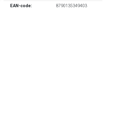
EAN-code:
8790135349403
Glas met gevlekt patroon van CARLO MORETTI uitgevoerd in
kristal voorzien van colorblock design.
TERUG
Algemeen
Koopadvies, FAQ over?
Privacy Policy
Cookies