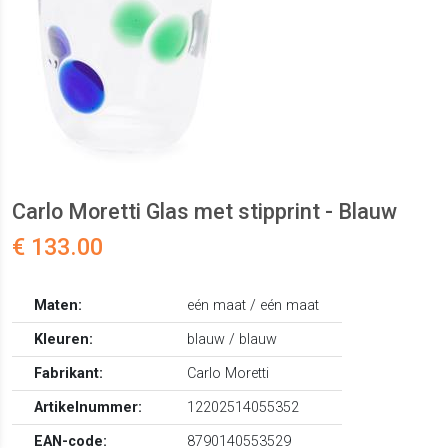
Carlo Moretti Glas met stipprint - Blauw
€ 133.00
Maten:
eén maat / eén maat
Kleuren:
blauw / blauw
Fabrikant:
Carlo Moretti
Artikelnummer:
12202514055352
EAN-code:
8790140553529