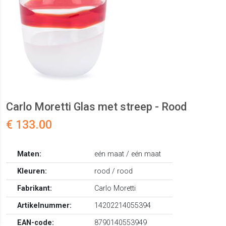
Carlo Moretti Glas met streep - Rood
€ 133.00
Maten:
eén maat / eén maat
Kleuren:
rood / rood
Fabrikant:
Carlo Moretti
Artikelnummer:
14202214055394
EAN-code:
8790140553949