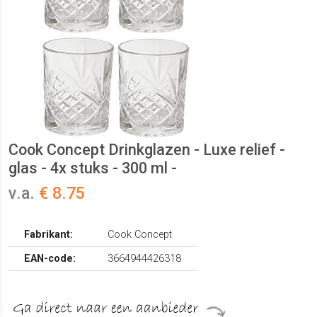
Cook Concept Drinkglazen - Luxe relief -
glas - 4x stuks - 300 ml -
v.a.
€ 8.75
Fabrikant:
Cook Concept
EAN-code:
3664944426318