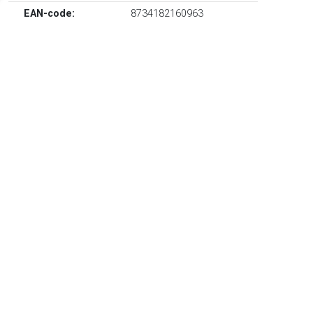
EAN-code:
8734182160963
Blauw, glas, doorzichtig design en getextureerde afwerking.
TERUG
Algemeen
Koopadvies, FAQ over?
Privacy Policy
Cookies
Disclaimer