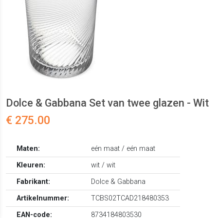
Dolce & Gabbana Set van twee glazen - Wit
€ 275.00
Maten:
eén maat / eén maat
Kleuren:
wit / wit
Fabrikant:
Dolce & Gabbana
Artikelnummer:
TCBS02TCAD218480353
EAN-code:
8734184803530