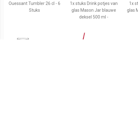
Ouessant Tumbler 26 cl - 6
1x stuks Drink potjes van
1x s
Stuks
glas Mason Jar blauwe
glas 
deksel 500 ml -
€ 7.00
€ 3.75
glas SURFACE
1x stuks Drink potjes van
1x s
glas Mason Jar oranje
gl
deksel 500 ml -