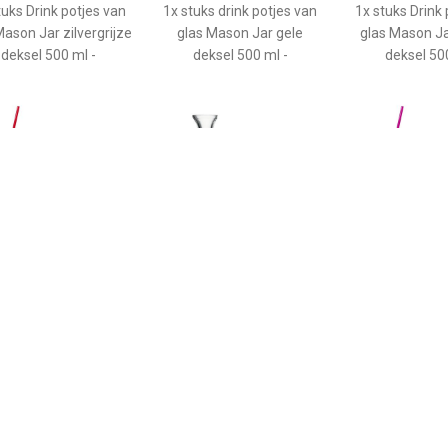
tuks Drink potjes van
1x stuks drink potjes van
1x stuks Drink 
Mason Jar zilvergrijze
glas Mason Jar gele
glas Mason J
deksel 500 ml -
deksel 500 ml -
deksel 500
€ 3.75
€ 3.49
€ 3.8
tuks Drink potjes van
Bacchus Karaf 0,5 Liter - 6
1x stuks Drink 
as Mason Jar rode
Stuks
glas Mason 
deksel 500 ml -
deksel 500