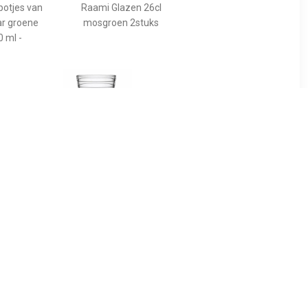
potjes van
Raami Glazen 26cl
ar groene
mosgroen 2stuks
 ml -
2
€ 22.90
potjes van
Aino Aalto Glas 33 cl, per 2
Jar roze
 ml -