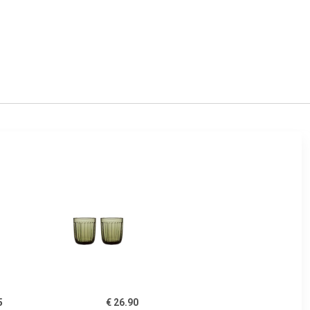
5
€ 26.90