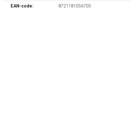
EAN-code:
8721181056700
€ 98.00
Verzenden: € 12.00
Voorradig.
Doorzichtig design. Materiaal: Glas.
TERUG