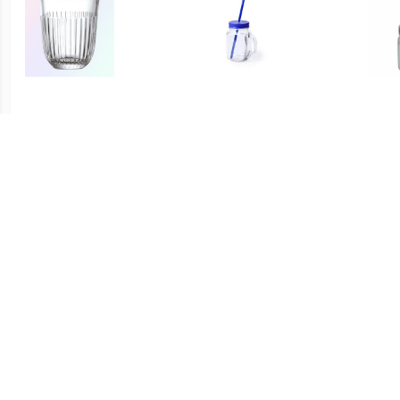
€ 26.04
€ 3.75
Ouessant Tumbler 26 cl - 6
1x stuks Drink potjes van
1x s
Stuks
glas Mason Jar blauwe
glas 
deksel 500 ml -
€ 7.00
€ 3.75
glas SURFACE
1x stuks Drink potjes van
1x s
glas Mason Jar oranje
gl