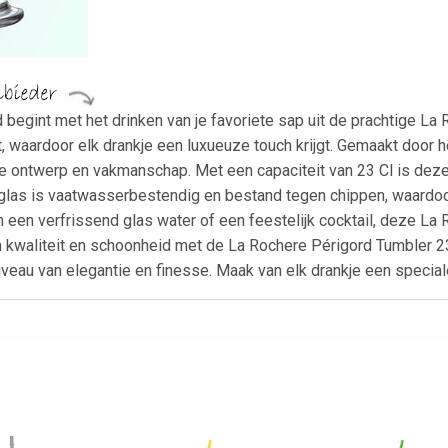
nd begint met het drinken van je favoriete sap uit de prachtige La
t, waardoor elk drankje een luxueuze touch krijgt. Gemaakt doo
ze ontwerp en vakmanschap. Met een capaciteit van 23 Cl is deze
as is vaatwasserbestendig en bestand tegen chippen, waardoor h
n een verfrissend glas water of een feestelijk cocktail, deze L
in kwaliteit en schoonheid met de La Rochere Périgord Tumbler 23
niveau van elegantie en finesse. Maak van elk drankje een speci