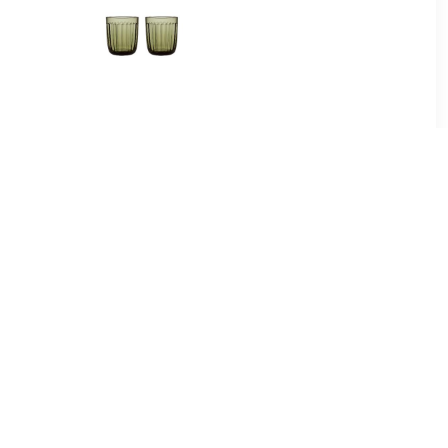
5
€ 26.90
potjes van
Raami Glazen 26cl
ar groene
mosgroen 2stuks
 ml -
2
€ 22.90
potjes van
Aino Aalto Glas 33 cl, per 2
Jar roze