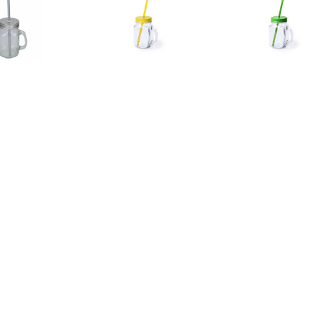
€ 3.75
€ 3.75
€ 3.7
tuks Drink potjes van
1x stuks drink potjes van
1x stuks Drink 
Mason Jar zilvergrijze
glas Mason Jar gele
glas Mason J
deksel 500 ml -
deksel 500 ml -
deksel 500
€ 3.75
€ 3.49
€ 3.8
tuks Drink potjes van
Bacchus Karaf 0,5 Liter - 6
1x stuks Drink 
as Mason Jar rode
Stuks
glas Mason 