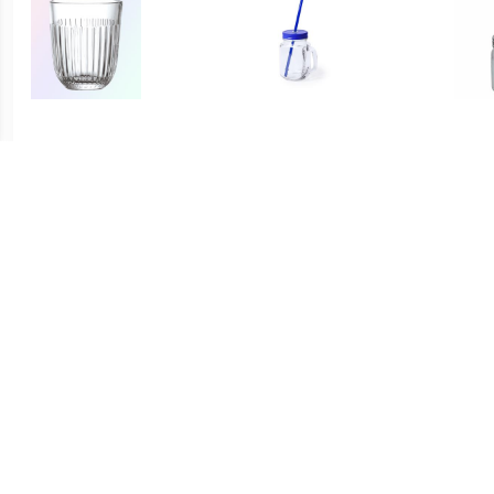
€ 26.04
€ 3.75
Ouessant Tumbler 26 cl - 6
1x stuks Drink potjes van
1x s
Stuks
glas Mason Jar blauwe
glas 
deksel 500 ml -
€ 7.00
€ 3.75
glas SURFACE
1x stuks Drink potjes van
1x s