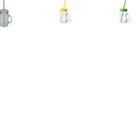
€ 3.75
€ 3.75
€ 3.7
tuks Drink potjes van
1x stuks drink potjes van
1x stuks Drink 
Mason Jar zilvergrijze
glas Mason Jar gele
glas Mason J
deksel 500 ml -
deksel 500 ml -
deksel 500
€ 3.75
€ 3.49
€ 3.8
tuks Drink potjes van
Bacchus Karaf 0,5 Liter - 6
1x stuks Drink 