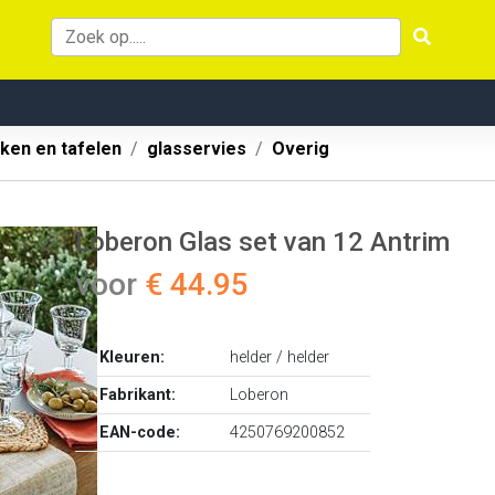
ken en tafelen
glasservies
Overig
Loberon Glas set van 12 Antrim
voor
€ 44.95
Kleuren:
helder / helder
Fabrikant:
Loberon
EAN-code:
4250769200852