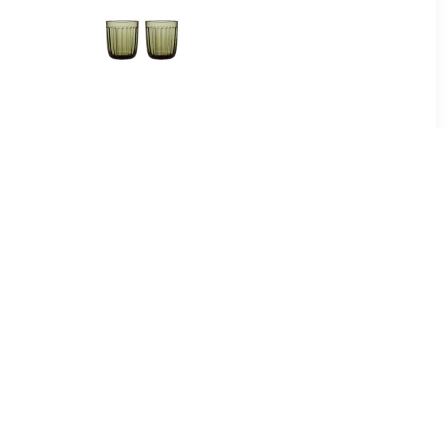
5
€ 26.90
potjes van
Raami Glazen 26cl
ar groene
mosgroen 2stuks
 ml -
2
€ 22.90
potjes van
Aino Aalto Glas 33 cl, per 2