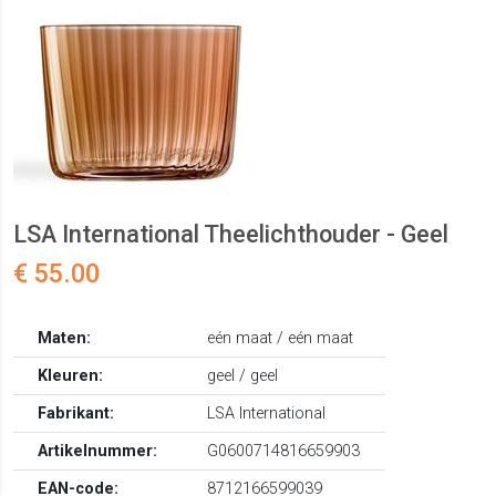
LSA International Theelichthouder - Geel
€ 55.00
Maten:
eén maat / eén maat
Kleuren:
geel / geel
Fabrikant:
LSA International
Artikelnummer:
G0600714816659903
EAN-code:
8712166599039