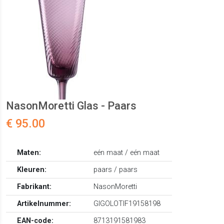
NasonMoretti Glas - Paars
€ 95.00
Maten:
eén maat / eén maat
Kleuren:
paars / paars
Fabrikant:
NasonMoretti
Artikelnummer:
GIGOLOTIF19158198
EAN-code:
8713191581983