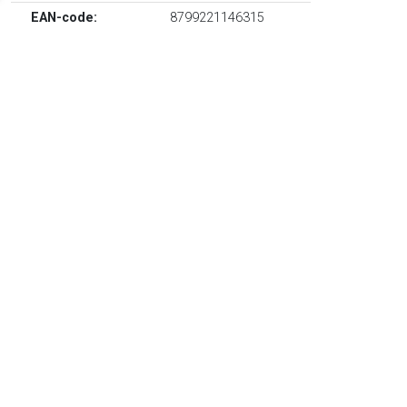
EAN-code:
8799221146315
Blauw/wit, glas, doorzichtig design, cilindervormig design en
set van vier.
TERUG
Algemeen
Koopadvies, FAQ over?
Privacy Policy
Cookies