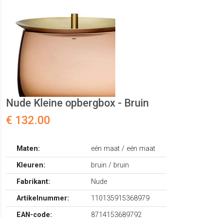
Nude Kleine opbergbox - Bruin
€ 132.00
Maten:
eén maat / eén maat
Kleuren:
bruin / bruin
Fabrikant:
Nude
Artikelnummer:
110135915368979
EAN-code:
8714153689792