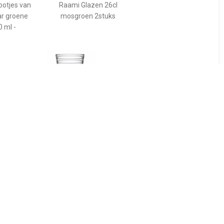
potjes van
Raami Glazen 26cl
ar groene
mosgroen 2stuks
 ml -
2
€ 22.90
potjes van
Aino Aalto Glas 33 cl, per 2
Jar roze
 ml -