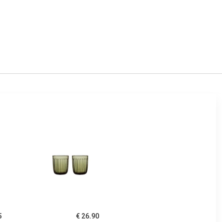
5
€ 26.90