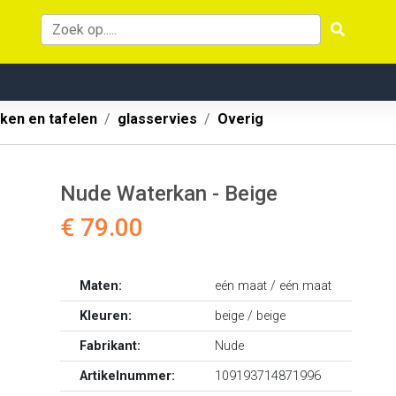
ken en tafelen
glasservies
Overig
Nude Waterkan - Beige
€ 79.00
Maten:
eén maat / eén maat
Kleuren:
beige / beige
Fabrikant:
Nude
Artikelnummer:
109193714871996