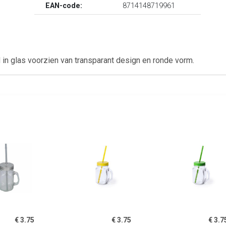
EAN-code:
8714148719961
in glas voorzien van transparant design en ronde vorm.
€ 3.75
€ 3.75
€ 3.7