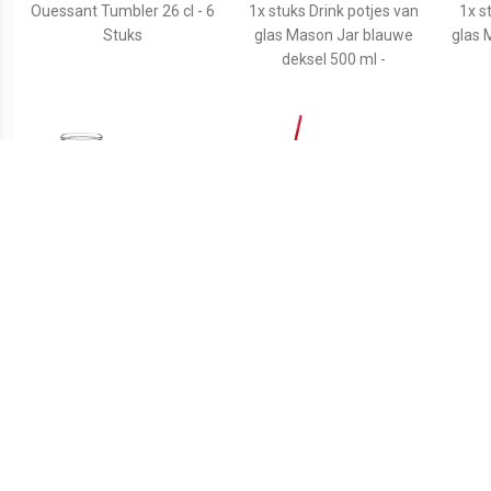
Ouessant Tumbler 26 cl - 6
1x stuks Drink potjes van
1x s
Stuks
glas Mason Jar blauwe
glas 
deksel 500 ml -
€ 7.00
€ 3.75
glas SURFACE
1x stuks Drink potjes van
1x s
glas Mason Jar oranje
gl
deksel 500 ml -