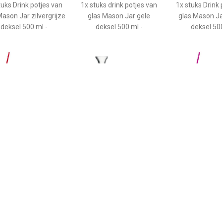
tuks Drink potjes van
1x stuks drink potjes van
1x stuks Drink 
Mason Jar zilvergrijze
glas Mason Jar gele
glas Mason J
deksel 500 ml -
deksel 500 ml -
deksel 500
€ 3.75
€ 3.49
€ 3.8
tuks Drink potjes van
Bacchus Karaf 0,5 Liter - 6
1x stuks Drink 
as Mason Jar rode
Stuks
glas Mason 
deksel 500 ml -
deksel 500