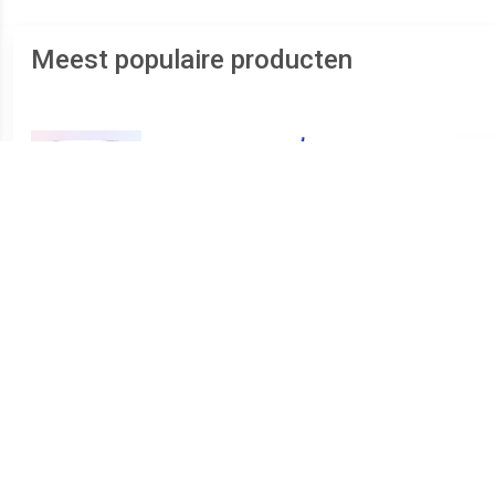
Meest populaire producten
€ 26.04
€ 3.75
Ouessant Tumbler 26 cl - 6
1x stuks Drink potjes van
1x s
Stuks
glas Mason Jar blauwe
glas 
deksel 500 ml -