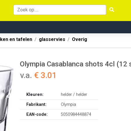
ken en tafelen
glasservies
Overig
Olympia Casablanca shots 4cl (12 
v.a.
€ 3.01
Kleuren:
helder / helder
Fabrikant:
Olympia
EAN-code:
5050984448874