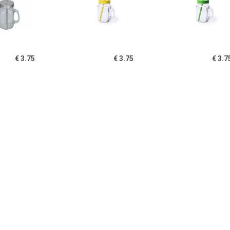
€ 3.75
€ 3.75
€ 3.7
tuks Drink potjes van
1x stuks drink potjes van
1x stuks Drink 
Mason Jar zilvergrijze
glas Mason Jar gele
glas Mason J
deksel 500 ml -
deksel 500 ml -
deksel 500
€ 3.75
€ 3.49
€ 3.8
tuks Drink potjes van
Bacchus Karaf 0,5 Liter - 6
1x stuks Drink 
as Mason Jar rode
Stuks
glas Mason 
deksel 500 ml -
deksel 500