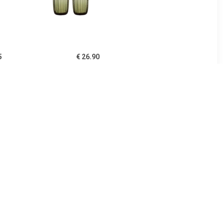
5
€ 26.90
potjes van
Raami Glazen 26cl
ar groene
mosgroen 2stuks
 ml -
2
€ 22.90
potjes van
Aino Aalto Glas 33 cl, per 2
Jar roze
 ml -