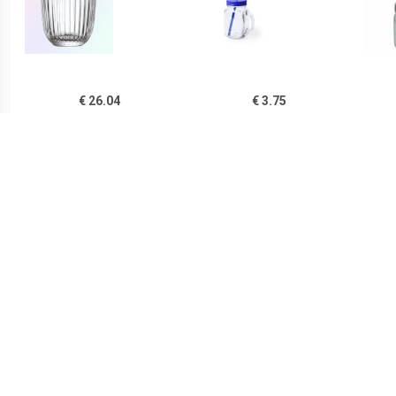
€ 26.04
€ 3.75
Ouessant Tumbler 26 cl - 6
1x stuks Drink potjes van
1x s
Stuks
glas Mason Jar blauwe
glas 
deksel 500 ml -
€ 7.00
€ 3.75
glas SURFACE
1x stuks Drink potjes van
1x s
glas Mason Jar oranje
gl
deksel 500 ml -