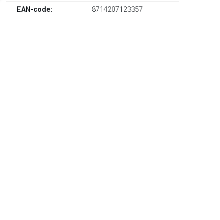
EAN-code:
8714207123357
Glas, geometrische vorm, doorzichtig design, open
bovenkant en set van twee.
TERUG
Algemeen
Koopadvies, FAQ over?
Privacy Policy
Cookies