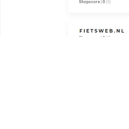
Shopscore | 0
(0)
Shopscore | 0
(0)
Specificaties soort artikel: c
ean code: 8710964830897
Meest populaire producten