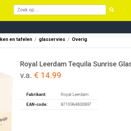
ken en tafelen
glasservies
Overig
Royal Leerdam Tequila Sunrise Gla
v.a.
€ 14.99
Fabrikant:
Royal Leerdam
EAN-code:
8710964830897