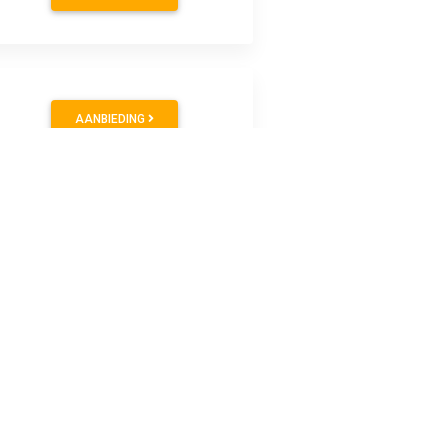
AANBIEDING
estellen) gewicht: 725 gram afmetingen: 12×48×15 cm (l×b×h)