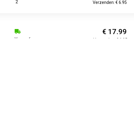
2
Verzenden: € 6.95
€ 17.99
Voorradig.
Verzenden: € 6.95
ocktailglazen merk: Royal Leerdam materiaal: Glas batterijen: (b