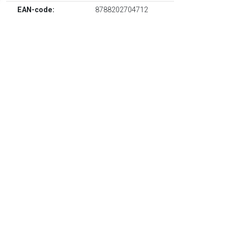
EAN-code:
8788202704712
Optisch wit, Muranoglas, doorzichtig design, gedraaide print,
goudkleurige afwerking en set van vier.
TERUG
Algemeen
Koopadvies, FAQ over?
Privacy Policy
Cookies