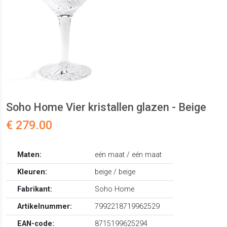
Soho Home Vier kristallen glazen - Beige
€ 279.00
Maten:
eén maat / eén maat
Kleuren:
beige / beige
Fabrikant:
Soho Home
Artikelnummer:
7992218719962529
EAN-code:
8715199625294