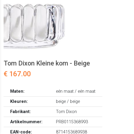
Tom Dixon Kleine kom - Beige
€ 167.00
Maten:
eén maat / eén maat
Kleuren:
beige / beige
Fabrikant:
Tom Dixon
Artikelnummer:
PRB0115368993
EAN-code:
8714153689938