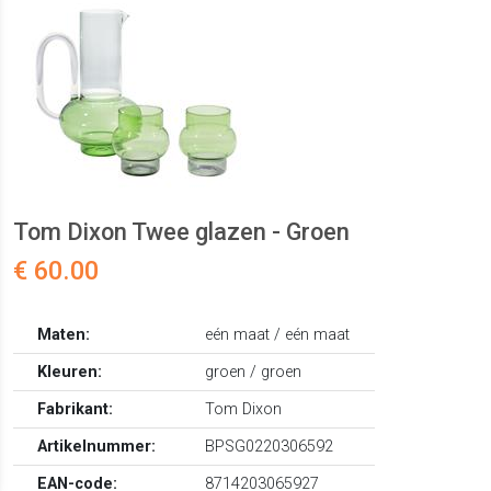
Tom Dixon Twee glazen - Groen
€ 60.00
Maten:
eén maat / eén maat
Kleuren:
groen / groen
Fabrikant:
Tom Dixon
Artikelnummer:
BPSG0220306592
EAN-code:
8714203065927