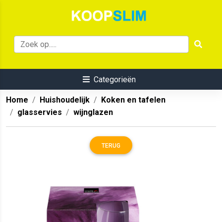
Categorieën
Home
Huishoudelijk
Koken en tafelen
glasservies
wijnglazen
TERUG