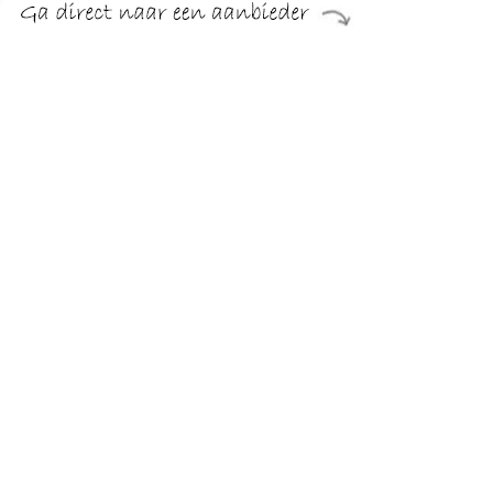
De Royal Leerdam Wijnglas Style Set 4 33 Cl combineert
elegantie en functionaliteit. Deze stijlvolle wijnglazen zijn
perfect voor het serveren van je favoriete wijnen, ideaal voor
zowel alledaagse diners als speciale gelegenheden.
Gemaakt van...
TERUG
Algemeen
Koopadvies, FAQ over?
Privacy Policy
Cookies