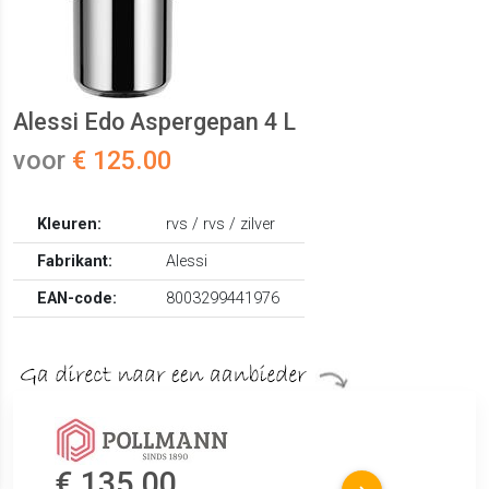
Alessi Edo Aspergepan 4 L
voor
€ 125.00
Kleuren:
rvs / rvs / zilver
Fabrikant:
Alessi
EAN-code:
8003299441976
€ 135.00