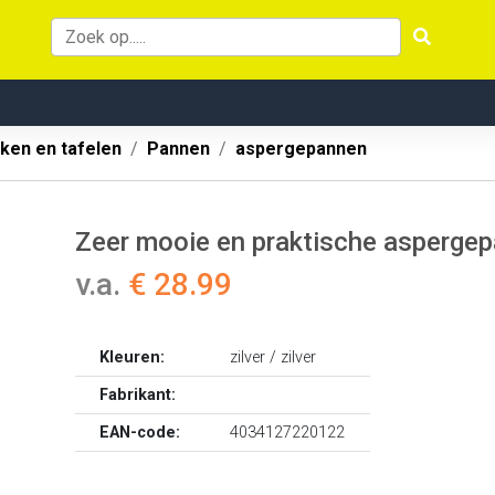
ken en tafelen
Pannen
aspergepannen
Zeer mooie en praktische aspergep
v.a.
€ 28.99
Kleuren:
zilver / zilver
Fabrikant:
EAN-code:
4034127220122