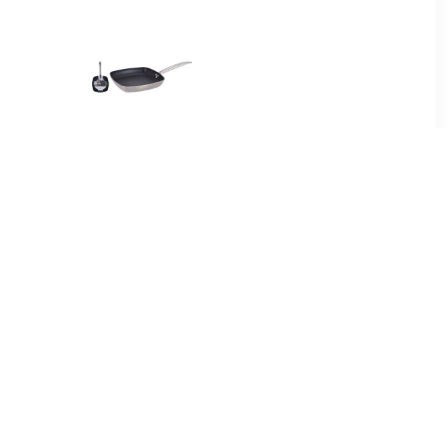
99
€ 18.99
n 25 Cm Met
Grilpan 26x26cm
 Laag En
dvat -
en -
Grillen -
nnen