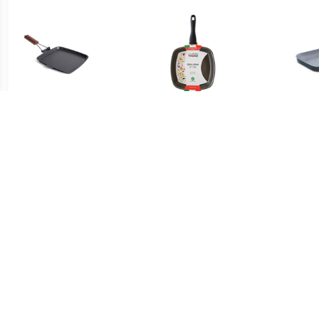
€ 13.99
€ 14.99
Zwarte metalen grillpan
Como Grillpan 27 cm
CUIS
26 cm met inklapbaar
inductie
houten handvat -