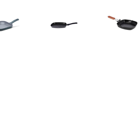
€ 19.80
€ 21.95
€ 15.
INOX Grillpan 26x26
grillpan 28cm
Zwarte Grillpa
cm blauw
Anti-aanbak
Houten Han
Grillpann
Vlees/voedsel 
Koekenpa