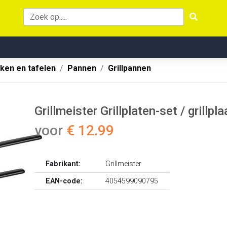
ken en tafelen
Pannen
Grillpannen
Grillmeister Grillplaten-set / grillp
voor
€ 12.99
Fabrikant:
Grillmeister
EAN-code:
4054599090795