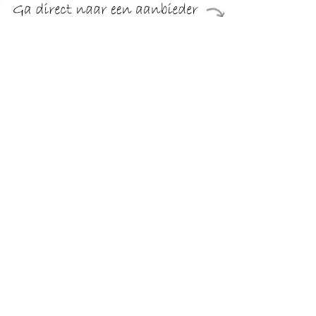
€ 49.98
Verzenden: € 5.50
24 uur
Set van 2x stuks professionele aluminium grillpan met anti-
aanbak laag 27 cm, uit de serie Cordoba. De vierkante pan
heeft lichte grillstrepen, voor een mooi effect op het
eindproduct.
TERUG