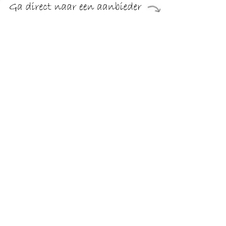
€ 47.98
Verzenden: € 5.50
24 uur
Set van 2x stuks professionele aluminium grillpan met anti-
aanbak laag 27 cm, uit de serie Burgos. De vierkante pan
heeft lichte grillstrepen, voor een mooi effect op het
eindproduct.
TERUG