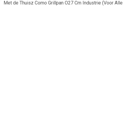
Met de Thuisz Como Grillpan O27 Cm Industrie (Voor Alle
Warmtebronnen) bereid je moeiteloos de lekkerste
gerechten. Gemaakt van 99,5% food-grade aluminium,
beschikt deze pan over een hoogwaardige anti-aanbaklaag
met een honingraatpatroon. Dit patroon...
TERUG
Algemeen
Koopadvies, FAQ over?
Privacy Policy
Cookies
Disclaimer