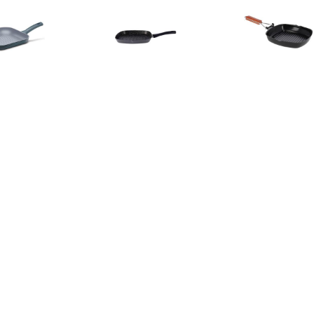
€ 19.80
€ 21.95
€ 15.
INOX Grillpan 26x26
grillpan 28cm
Zwarte Grillpa
cm blauw
Anti-aanbak
Houten Han
Grillpann
Vlees/voedsel 
Koekenpa