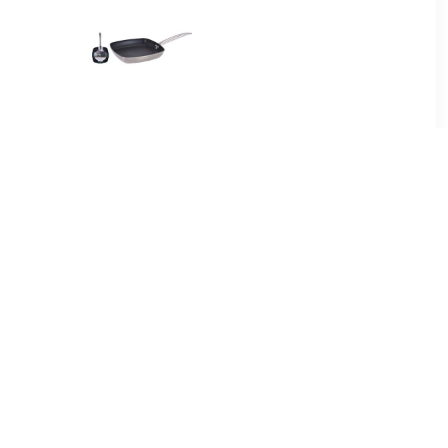
99
€ 18.99
n 25 Cm Met
Grilpan 26x26cm
 Laag En
dvat -
en -
Grillen -
nnen