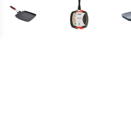
€ 13.99
€ 14.99
Zwarte metalen grillpan
Como Grillpan 27 cm
CUIS
26 cm met inklapbaar
inductie
houten handvat -