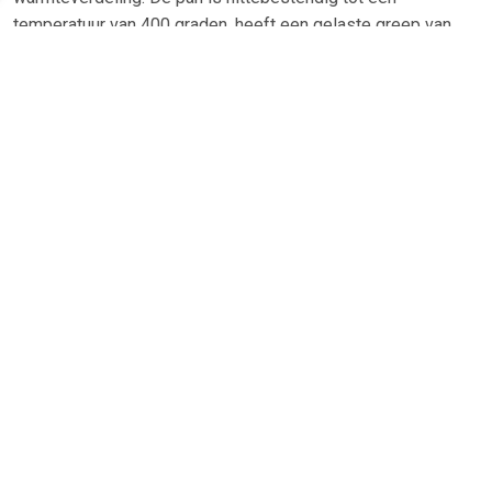
temperatuur van 400 graden, heeft een gelaste greep van
roestvrij staal 18/10 en is geschikt voor alle hittebronnen,
dus ook inductie.
TERUG
Algemeen
Koopadvies, FAQ over?
Privacy Policy
Cookies
Disclaimer
Zakelijk