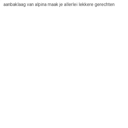
aanbaklaag van alpina maak je allerlei lekkere gerechten
klaar waar je meteen van kunt genieten.
TERUG
Algemeen
Koopadvies, FAQ over?
Privacy Policy
Cookies
Disclaimer
Zakelijk