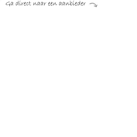
De BK Bright hapjespan met een diameter van 28 cm is een
veelzijdige en duurzame keuze voor elke keukenliefhebber.
Gemaakt van hoogwaardig roestvrij staal, biedt deze pan
uitstekende prestaties op allerlei warmtebronnen, zoals
elektrisch, halogeen,...
TERUG
Algemeen
Koopadvies, FAQ over?
Privacy Policy
Cookies