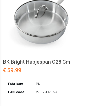
BK Bright Hapjespan O28 Cm
€ 59.99
Fabrikant:
BK
EAN-code:
8718311319910