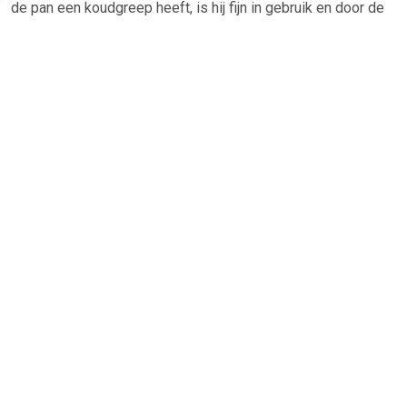
de pan een koudgreep heeft, is hij fijn in gebruik en door de
goede...
TERUG
Algemeen
Koopadvies, FAQ over?
Privacy Policy
Cookies
Disclaimer
Zakelijk
Webwinkel aansluiten