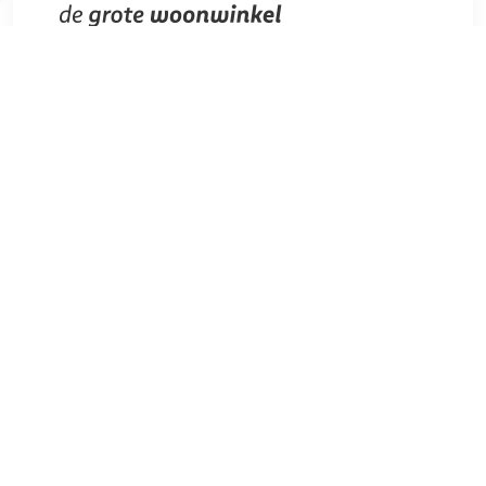
€ 89.90
Verzenden: € 5.49
Voor 17:00 uur besteld,
dezelfde dag verzonden
Deze Greenpan Hapjespan 24cm is ideaal om eten in op te
bakken! Door de goede anti-aanbaklaag hoef je minder vet
of olie te gebruiken en door de naadloze binnenkant is ook
het schoonmaken van de pan een eitje. Daarnaast is deze
fijne hapjespan...
TERUG