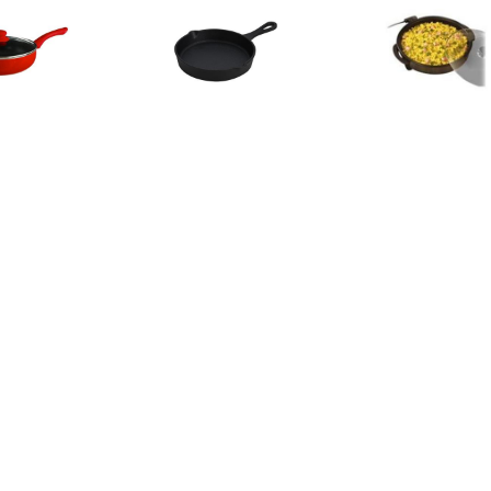
€ 22.99
€ 6.99
€ 28.
jespan met deksel -
Tapaspan gietijzer 13.5cm
Electrische Ha
kookplaten geschikt -
cm
/zwart - dia 24 cm -
€ 36.95
€ 219.00
€ 81.
00 multifunctionele
Anti-Aanbak Hapjespan
Westinghouse 