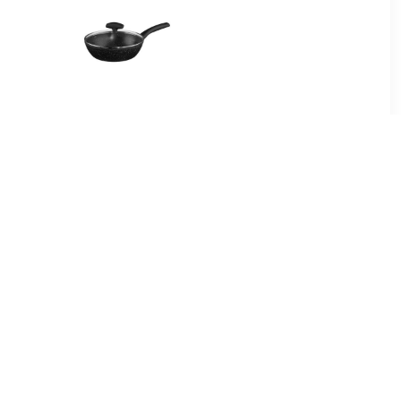
56
€ 24.99
pjespan 40
Hapjespan met deksel -
Alle kookplaten geschikt -
zwart - dia 24 cm -
95
€ 345.00
Hapjespan
Silver 7 - Lage sauteuse