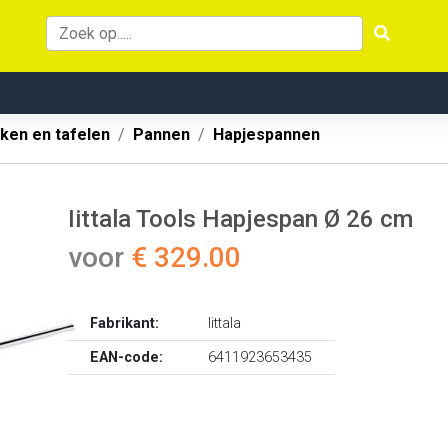
ken en tafelen
Pannen
Hapjespannen
Iittala Tools Hapjespan Ø 26 cm
voor
€ 329.00
Fabrikant:
Iittala
EAN-code:
6411923653435