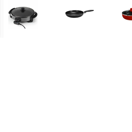
€ 22.95
€ 12.99
Hapjespan PZ 2963
Luxe pan van aluminium
Hap
met dubbele anti baklaag
Alle 
28 cm -
rood
€ 26.99
€ 25.87
Hapjespan met deksel -
Murray keramische
AHP12