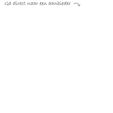
Hapjespan met glazen deksel geschikt voor alle soorten
warmtebronnen/kookplaten. Van gas tot inductie. Materiaal:
aluminium/bakeliet. Kleur: rood/zwart. Deze pan heeft een
diameter van 28 cm plus handvat. Geschikt voor in de
vaatwasser, maar handwas is beter. Hoge krasvastheid/2
anti-aanbak lagen.
TERUG
Algemeen
Koopadvies, FAQ over?
Privacy Policy