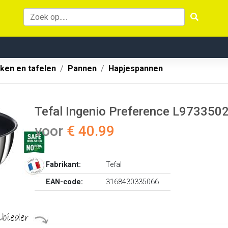
ken en tafelen
Pannen
Hapjespannen
Tefal Ingenio Preference L973350
voor
€ 40.99
Fabrikant:
Tefal
EAN-code:
3168430335066