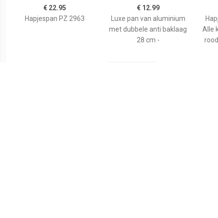
€ 22.95
€ 12.99
Hapjespan PZ 2963
Luxe pan van aluminium
Hap
met dubbele anti baklaag
Alle 
28 cm -
rood
€ 26.99
€ 25.87
Hapjespan met deksel -
Murray keramische
AHP12
Alle kookplaten geschikt -
hapjespan 26 CM - RVS
grijs - dia 25 cm -
greep