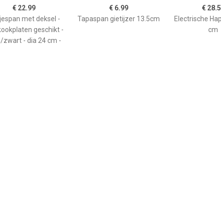
€ 22.99
€ 6.99
€ 28.
jespan met deksel -
Tapaspan gietijzer 13.5cm
Electrische Ha
kookplaten geschikt -
cm
/zwart - dia 24 cm -
€ 36.95
€ 219.00
€ 81.
00 multifunctionele
Anti-Aanbak Hapjespan
Westinghouse 
party/hapjespan
met Tegengreep, 28cm -
32 Cm Black M
vernieuwde laag