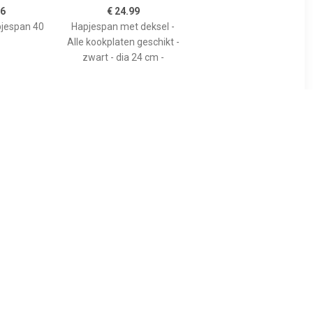
56
€ 24.99
pjespan 40
Hapjespan met deksel -
Alle kookplaten geschikt -
zwart - dia 24 cm -
95
€ 345.00
Hapjespan
Silver 7 - Lage sauteuse
arble Wood
28cm 4,80l