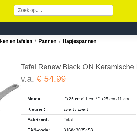
ken en tafelen
Pannen
Hapjespannen
Tefal Renew Black ON Keramische 
v.a.
€ 54.99
Maten:
""x25 cmx11 cm / ""x25 cmx11 cm
Kleuren:
zwart / zwart
Fabrikant:
Tefal
EAN-code:
3168430354531